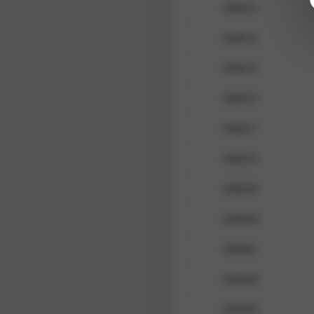
3466315
3466314
3466313
3466312
3466311
3466310
3466309
3466308
3466307
3466306
3466305