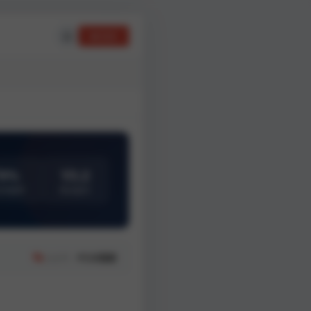
登录
79%
V3.2
前准确率
算法版本
公众号：
PC28预测