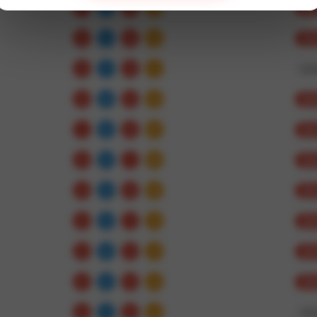
1
8
9
18
杀4
3
1
8
12
杀4
4
7
0
11
杀4
5
8
6
19
杀4
1
6
0
07
杀4
5
0
1
06
杀4
0
2
0
02
杀4
4
2
7
13
杀4
2
8
3
13
杀4
5
0
5
10
杀4
3
7
2
12
杀4