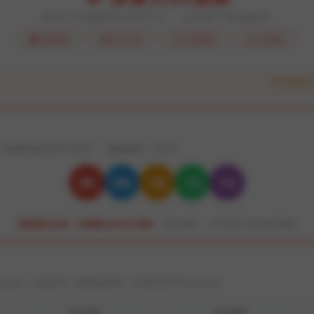
加拿大28预测与分析平台 · 企业级大数据服务
实时数据
算法分析
走势图表
专业策略
商务合作 认准唯一用户名 
26年08月07日 00:07 ｜ 数据版本：V3.2.1
06
09
16
13
14
根据算法分析，本期重点关注大单数
｜ 算法模型：LSTM-BP 混合神经网络
析，仅供参考。预测更新时间：2026年08月07日 00:07
单双预测
和值预测