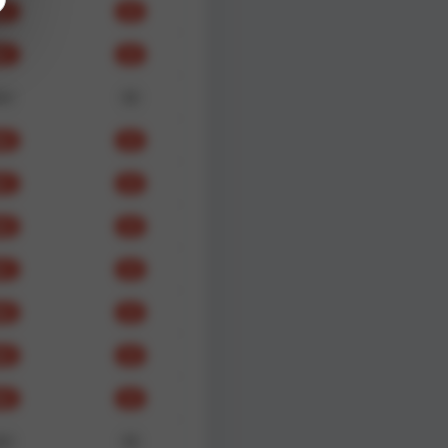
N1
对
N1
对
N3
错
N0
对
N1
对
N3
对
N1
对
N0
对
N3
对
N0
对
N0
错