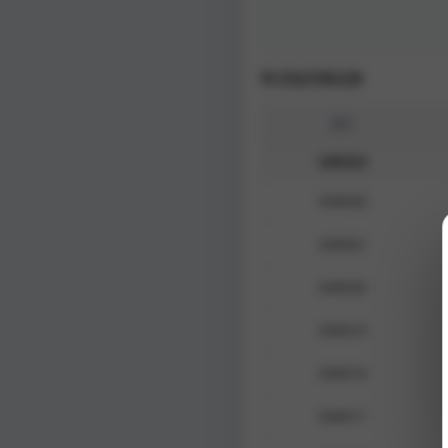
历史开奖记录
期号
3466323
3466322
3466321
3466320
3466319
3466318
3466317