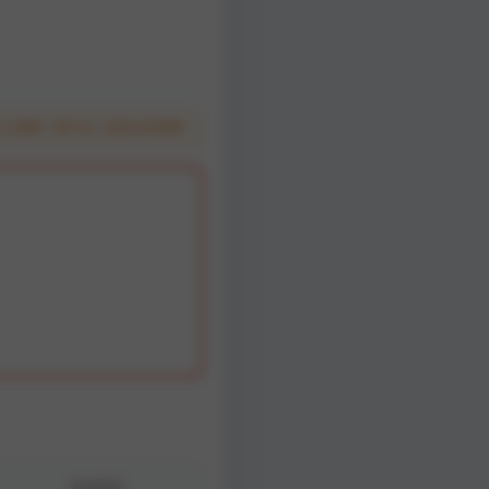
 / 没有任何群聊 / 站长担保 💛 ｜ 本站永久免费 · 无需注册 · 企业级数据安全保障
极值预测