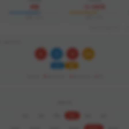
单数
13-15区间
概率：62%
概率：55%
根据最近50期数据分析，大数
00:10:13
+
+
=
6
3
0
09
小
单
大双未开：
03
期
大单未开：
10
期
小双未开：
01
期
加拿大28
组合
杀组
双项
四余
双组
龙虎
算法01
算法02
算法03
算法04
算法05
算法06