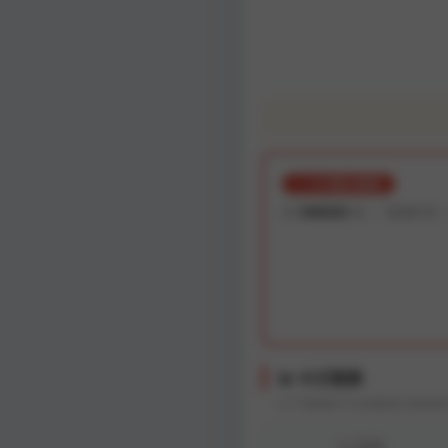
⭐ 今日重点预测
第
3466323
期 ｜ 预测时间：20
📊 今日预测
以下预测基于历史数据与智能算法分
大小预测