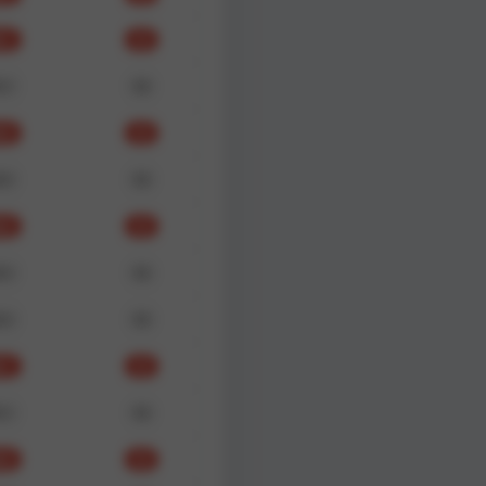
N1
对
N1
错
N3
对
N0
错
N2
对
N3
错
N3
错
N1
对
N1
错
N3
对