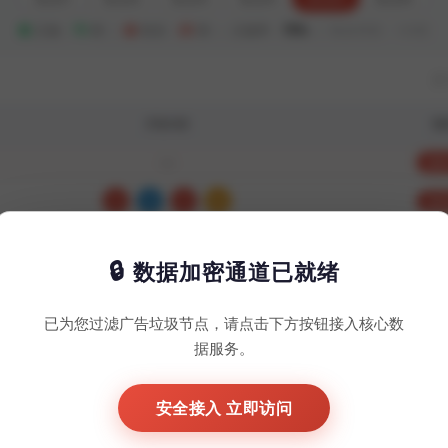
正确：
75
期 ｜
错误：
25
期 ｜ 正确率：
75%
｜
数据周期：100期
共
开奖内容
预
—
杀4
6
3
0
09
杀4
0
4
2
06
杀4
数据加密通道已就绪
3
1
5
09
杀4
已为您过滤广告垃圾节点，请点击下方按钮接入核心数
8
4
4
16
杀4
据服务。
4
8
1
13
杀4
安全接入 立即访问
2
8
4
14
杀4