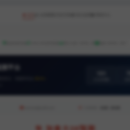
首页
走势图
历史开奖
算法说明
帮助中心
数据加密传输
7x24小时实时更新
累计分析 10000+ 期
服务 50000+ 用户
预测平台
151
络算法 · 准确率高达
98.6%
已分析期数
当
步
service@pc28.com
工作时间：
8:00 - 24:00
🎯 加拿大28预测