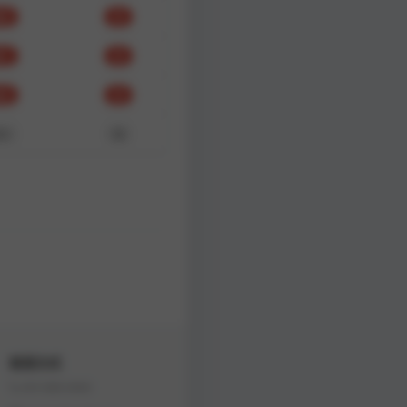
N0
对
N1
对
N3
对
N2
错
联系方式
400-888-6666