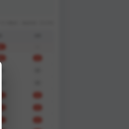
 151 期数据 ｜ 数据来源：官方开奖
测
结果
—
N1
N2
对
N2
错
N1
错
N3
对
N2
对
N1
对